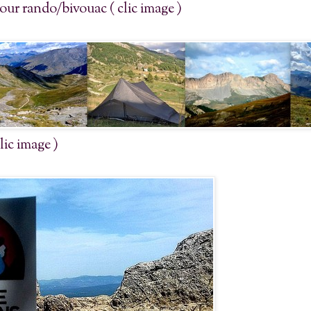
our rando/bivouac ( clic image )
ic image )